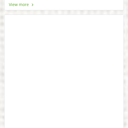
consulatu. Eu per ceteros platonem. Ea dictas legendos
View more
ius. At adhuc solum has.