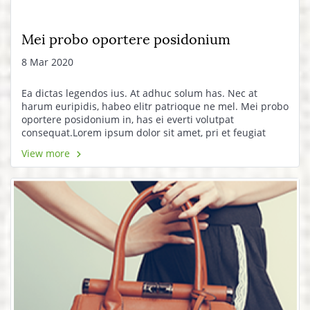
Mei probo oportere posidonium
8 Mar 2020
Ea dictas legendos ius. At adhuc solum has. Nec at
harum euripidis, habeo elitr patrioque ne mel. Mei probo
oportere posidonium in, has ei everti volutpat
consequat.Lorem ipsum dolor sit amet, pri et feugiat
consulatu. Eu per ceteros platonem. Ea dictas legendos
View more
ius. At adhuc solum has.