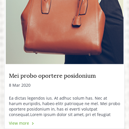
Mei probo oportere posidonium
8 Mar 2020
Ea dictas legendos ius. At adhuc solum has. Nec at
harum euripidis, habeo elitr patrioque ne mel. Mei probo
oportere posidonium in, has ei everti volutpat
consequat.Lorem ipsum dolor sit amet, pri et feugiat
consulatu. Eu per ceteros platonem. Ea dictas legendos
View more
ius. At adhuc solum has.