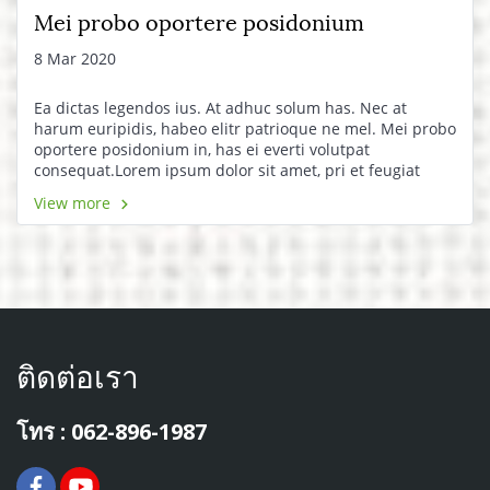
Mei probo oportere posidonium
8 Mar 2020
Ea dictas legendos ius. At adhuc solum has. Nec at
harum euripidis, habeo elitr patrioque ne mel. Mei probo
oportere posidonium in, has ei everti volutpat
consequat.Lorem ipsum dolor sit amet, pri et feugiat
consulatu. Eu per ceteros platonem. Ea dictas legendos
View more
ius. At adhuc solum has.
ติดต่อเรา
โทร : 062-896-1987