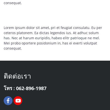
consequat.
Lorem ipsum dolor sit amet, pri et feugiat consulatu. Eu per
ceteros platonem. Ea dictas legendos ius. At adhuc solum
has. Nec at harum euripidis, habeo elitr patrioque ne mel.
Mei probo oportere posidonium in, has ei everti volutpat
consequat.
ติดต่อเรา
โทร : 062-896-1987