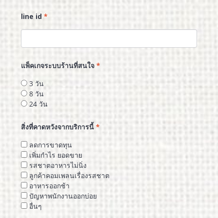
line id
*
แพ็คเกจระบบร้านที่สนใจ
*
3 วัน
8 วัน
24 วัน
สิ่งที่คาดหวังจากบริการนี้
*
ลดการขาดทุน
เพิ่มกำไร ยอดขาย
รสชาตอาหารไม่นิ่ง
ลูกค้าคอมเพลนเรื่องรสชาต
อาหารออกช้า
ปัญหาพนักงานออกบ่อย
อื่นๆ