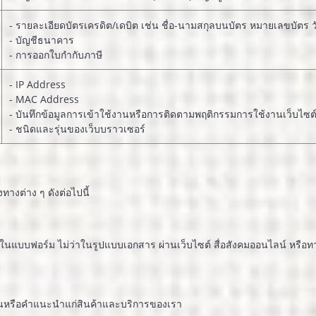
- รายละเอียดบัตรเครดิต/เดบิต เช่น ชื่อ-นามสกุลบนบัตร หมายเลขบัตร วั
- บัญชีธนาคาร
- การออกใบกำกับภาษี
- IP Address
- MAC Address
- บันทึกข้อมูลการเข้าใช้งานหรือการติดตามพฤติกรรมการใช้งานเว็บไซต
- ชนิดและรุ่นของเว็บบราวเซอร์
างต่าง ๆ ดังต่อไปนี้
แบบฟอร์ม ไม่ว่าในรูปแบบเอกสาร ผ่านเว็บไซต์ สื่อสังคมออนไลน์ หรือท
็นหรือคำแนะนำแก่สินค้าและบริการของเรา