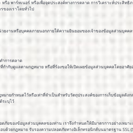
 หรือ พาร์ทเนอร์ หรือเพื่อจุดประสงค์ทางการตลาด การวิเคราะห์ประสิทธ
การของเราโดยทั่วไป
ก่หน่วยงานหรือบุคคลภายนอกภายใต้ความยินยอมของเจ้าของข้อมูลส่วนบุคค
ื่อทำการตลาด
น้าที่กำกับดูแลตามกฎหมาย หรือที่ร้องขอให้เปิดเผยข้อมูลส่วนบุคคลโดยอา
กฎหมายกำหนดไว้หรือเท่าที่จำเป็นสำหรับวัตถุประสงค์ของการเก็บข้อมูลดังก
้ระบุไว้
ภัยของข้อมูลส่วนบุคคลของท่าน เราจึงกำหนดให้มีมาตรการอย่างเหมาะสมเ
ชอบด้วยกฎหมาย รับรองความปลอดภัยทางอิเล็กทรอนิกส์บนมาตรฐาน SSL (Secur