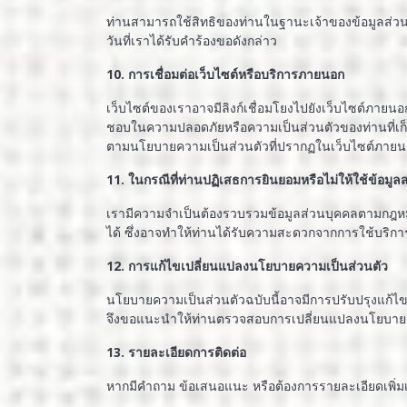
ท่านสามารถใช้สิทธิของท่านในฐานะเจ้าของข้อมูลส่วน
วันที่เราได้รับคำร้องขอดังกล่าว
10. การเชื่อมต่อเว็บไซต์หรือบริการภายนอก
เว็บไซต์ของเราอาจมีลิงก์เชื่อมโยงไปยังเว็บไซต์ภายน
ชอบในความปลอดภัยหรือความเป็นส่วนตัวของท่านที่เก
ตามนโยบายความเป็นส่วนตัวที่ปรากฏในเว็บไซต์ภายน
11. ในกรณีที่ท่านปฏิเสธการยินยอมหรือไม่ให้ใช้ข้อมูล
เรามีความจำเป็นต้องรวบรวมข้อมูลส่วนบุคคลตามกฎหมา
ได้ ซึ่งอาจทำให้ท่านได้รับความสะดวกจากการใช้บริการน
12. การแก้ไขเปลี่ยนแปลงนโยบายความเป็นส่วนตัว
นโยบายความเป็นส่วนตัวฉบับนี้อาจมีการปรับปรุงแก้ไข
จึงขอแนะนำให้ท่านตรวจสอบการเปลี่ยนแปลงนโยบายคว
13. รายละเอียดการติดต่อ
หากมีคำถาม ข้อเสนอแนะ หรือต้องการรายละเอียดเพิ่มเ