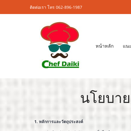
ติดต่อเรา โทร 062-896-1987
หน้าหลัก
แนะ
นโยบายคว
1. หลักการและวัตถุประสงค์