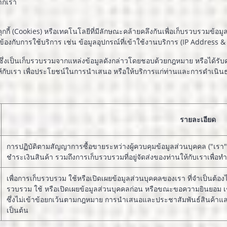
ากเรา
กกี้ (Cookies) หรือเทคโนโลยีที่มีลักษณะคล้ายคลึงกันเพื่อเก็บรวบรวมข้อ
ข้องกับการใช้บริการ เช่น ข้อมูลอุปกรณ์ที่เข้าใช้งานบริการ (IP Address
่งเป็นเก็บรวบรวมจากแหล่งข้อมูลดังกล่าวโดยชอบด้วยกฎหมาย หรือได้รับ
้กับเรา เพื่อประโยชน์ในการนำเสนอ หรือให้บริการแก่ท่านและการดำเนินธุรกิ
รายละเอียด
การปฏิบัติตามสัญญาการซื้อขายระหว่างผู้ควบคุมข้อมูลส่วนบุคคล ("เรา"
ชำระเงินสินค้า รวมถึงการเก็บรวบรวมที่อยู่จัดส่งของท่านให้กับเราเพื่อทำ
เพื่อการเก็บรวบรวม ใช้หรือเปิดเผยข้อมูลส่วนบุคคลของเรา ที่จำเป็นต้อ
รวบรวม ใช้ หรือเปิดเผยข้อมูลส่วนบุคคลก่อน หรือขณะขอความยินยอม เช
ซึ่งไม่เข้าข้อยกเว้นตามกฎหมาย การนำเสนอและประชาสัมพันธ์สินค้
เป็นต้น