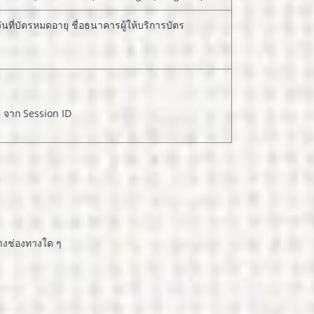
นที่บัตรหมดอายุ ชื่อธนาคารผู้ให้บริการบัตร
์ จาก Session ID
างช่องทางใด ๆ