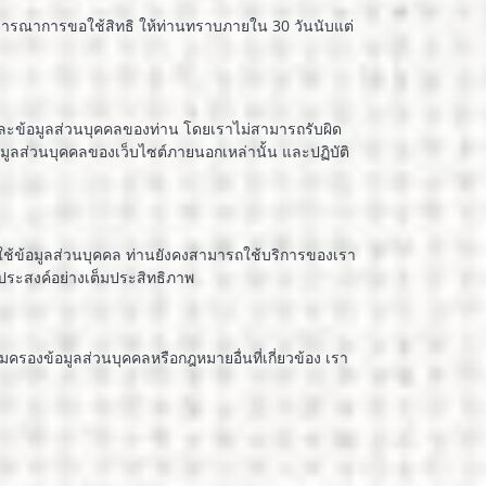
จารณาการขอใช้สิทธิ ให้ท่านทราบภายใน 30 วันนับแต่
ร และข้อมูลส่วนบุคคลของท่าน โดยเราไม่สามารถรับผิด
ลส่วนบุคคลของเว็บไซต์ภายนอกเหล่านั้น และปฏิบัติ
ช้ข้อมูลส่วนบุคคล ท่านยังคงสามารถใช้บริการของเรา
ุประสงค์อย่างเต็มประสิทธิภาพ
รองข้อมูลส่วนบุคคลหรือกฎหมายอื่นที่เกี่ยวข้อง เรา