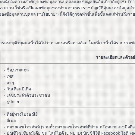
กถึงความสำคัญของข้อมูลส่วนบุคคลและข้อมูลอื่นอันเกี่ยวกับผู้ใช้บริการ ("ล
วบรวม ใช้หรือเปิดเผยข้อมูลของท่านตามพระราชบัญญัติคุ้มครองข้อมูลส่ว
องข้อมูลส่วนบุคคล ("นโยบาย") นี้จึงได้ถูกจัดทำขึ้นเพื่อชี้แจงแก่ท่านถึงร
รถระบุตัวบุคคลนั้นได้ไม่ว่าทางตรงหรือทางอ้อม โดยที่เรานั้นได้รวบรวมข้อ
รายละเอียดและตัวอย
- ชื่อ,นามสกุล
- เพศ
- อายุ
- วันเดือนปีเกิด
- เลขประจำตัวประชาชน
- รูปถ่าย
- ที่อยู่ทางไปรษณีย์
- อีเมล
- หมายเลขโทรศัพท์ (รวมทั้งหมายเลขโทรศัพท์ที่บ้าน หรือหมายเลขมือถือ
- บัญชีโซเชียลมีเดีย ช่น ไลน์ไอดี (LINE ID) บัญชีผู้ใช้ Facebook ไอดี