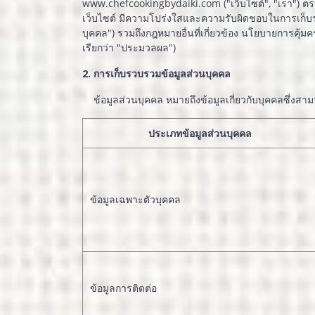
www.chefcookingbydaiki.com ("เว็บไซต์", "เรา") ตระหนั
เว็บไซต์ มีความโปร่งใสและความรับผิดชอบในการเก็บร
บุคคล") รวมถึงกฎหมายอื่นที่เกี่ยวข้อง นโยบายการคุ้มคร
เรียกว่า "ประมวลผล")
2. การเก็บรวบรวมข้อมูลส่วนบุคคล
ข้อมูลส่วนบุคคล หมายถึงข้อมูลเกี่ยวกับบุคคลซึ่งสามา
ประเภทข้อมูลส่วนบุคคล
ข้อมูลเฉพาะตัวบุคคล
ข้อมูลการติดต่อ