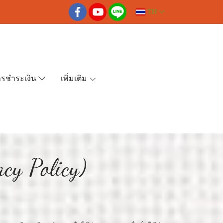
TH
ารชำระเงิน
เพิ่มเติม
y Policy)